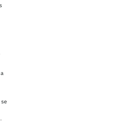
s
s
la
 se
.